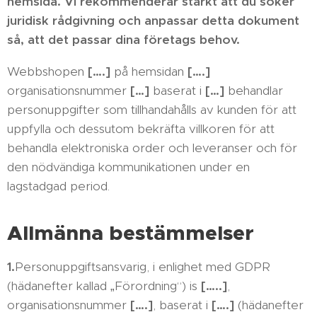
hemsida. Vi rekommenderar starkt att du söker
juridisk rådgivning och anpassar detta dokument
så, att det passar dina företags behov.
Webbshopen
[….]
på hemsidan
[….]
organisationsnummer
[…]
baserat i
[…]
behandlar
personuppgifter som tillhandahålls av kunden för att
uppfylla och dessutom bekräfta villkoren för att
behandla elektroniska order och leveranser och för
den nödvändiga kommunikationen under en
lagstadgad period.
Allmänna bestämmelser
1.
Personuppgiftsansvarig, i enlighet med GDPR
(hädanefter kallad „Förordning“) is
[…..]
,
organisationsnummer
[….]
, baserat i
[….]
(hädanefter