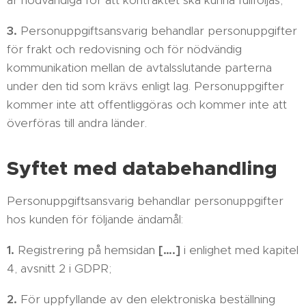
är nödvändiga för att kontraktet ska kunna fullföljas;
3.
Personuppgiftsansvarig behandlar personuppgifter
för frakt och redovisning och för nödvändig
kommunikation mellan de avtalsslutande parterna
under den tid som krävs enligt lag. Personuppgifter
kommer inte att offentliggöras och kommer inte att
överföras till andra länder.
Syftet med databehandling
Personuppgiftsansvarig behandlar personuppgifter
hos kunden för följande ändamål:
1.
Registrering på hemsidan
[….]
i enlighet med kapitel
4, avsnitt 2 i GDPR;
2.
För uppfyllande av den elektroniska beställning